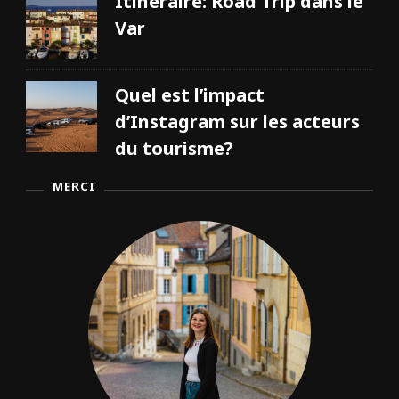
Itinéraire: Road Trip dans le
e
v
Var
o
i
r
?
Quel est l’impact
d’Instagram sur les acteurs
du tourisme?
MERCI