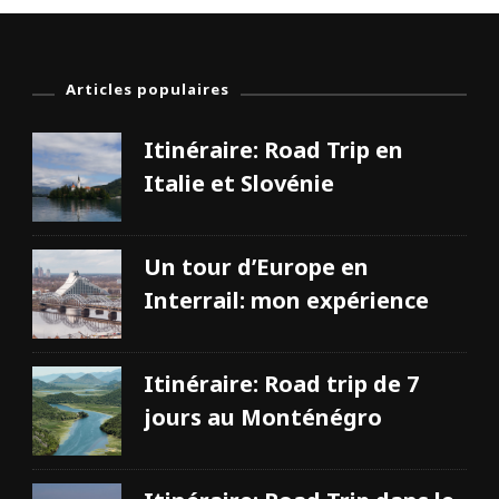
k
-
e
n
d
Articles populaires
à
Z
Itinéraire: Road Trip en
u
r
Italie et Slovénie
i
c
h
:
Un tour d’Europe en
q
u
Interrail: mon expérience
e
f
a
i
Itinéraire: Road trip de 7
r
e
jours au Monténégro
e
t
q
u