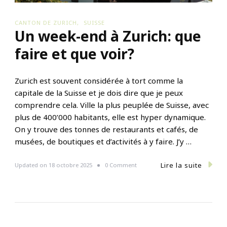
CANTON DE ZURICH
SUISSE
Un week-end à Zurich: que
faire et que voir?
Zurich est souvent considérée à tort comme la
capitale de la Suisse et je dois dire que je peux
comprendre cela. Ville la plus peuplée de Suisse, avec
plus de 400’000 habitants, elle est hyper dynamique.
On y trouve des tonnes de restaurants et cafés, de
musées, de boutiques et d’activités à y faire. J’y …
Lire la suite
o
Updated on
18 octobre 2025
0 Comment
n
U
n
w
e
e