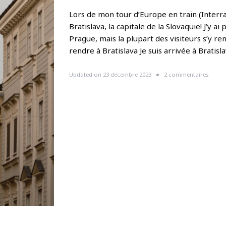
n
k
Lors de mon tour d’Europe en train (Interrai
i
Bratislava, la capitale de la Slovaquie! J’y
?
Prague, mais la plupart des visiteurs s’y r
rendre à Bratislava Je suis arrivée à Bratisl
s
Updated on
23 décembre 2023
2 commentaires
u
r
Q
u
e
f
a
i
r
e
e
t
q
u
e
v