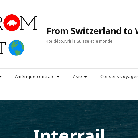
From Switzerland to 
(Re)découvrir la Suisse et le monde
Amérique centrale
Asie
Conseils voyage
Interrail