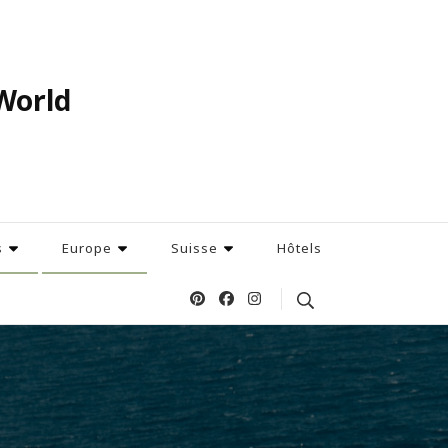
World
s
Europe
Suisse
Hôtels
Search