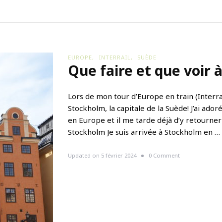
o
i
r
à
O
s
EUROPE
INTERRAIL
SUÈDE
l
Que faire et que voir 
o
?
Lors de mon tour d’Europe en train (Interrail
Stockholm, la capitale de la Suède! J’ai ado
en Europe et il me tarde déjà d’y retourner
Stockholm Je suis arrivée à Stockholm en …
o
Updated on
5 février 2024
0 Comment
n
Q
u
e
f
a
i