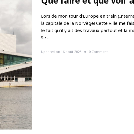
Que faire et que voir 
u
e
?
Lors de mon tour d’Europe en train (Interrail
la capitale de la Norvège! Cette ville me fai
le fait qu’il y ait des travaux partout et la
Se …
o
Updated on
16 août 2023
0 Comment
n
Q
u
e
f
a
i
r
e
e
t
q
u
e
v