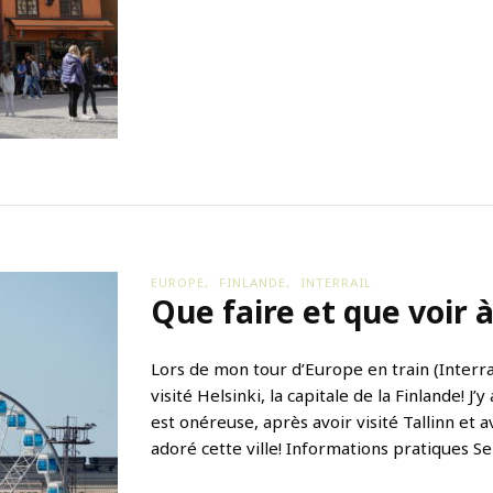
r
e
e
t
q
u
e
v
o
i
r
à
S
t
EUROPE
FINLANDE
INTERRAIL
o
Que faire et que voir à
c
k
h
o
Lors de mon tour d’Europe en train (Interra
l
visité Helsinki, la capitale de la Finlande! J
m
est onéreuse, après avoir visité Tallinn et a
?
adoré cette ville! Informations pratiques Se