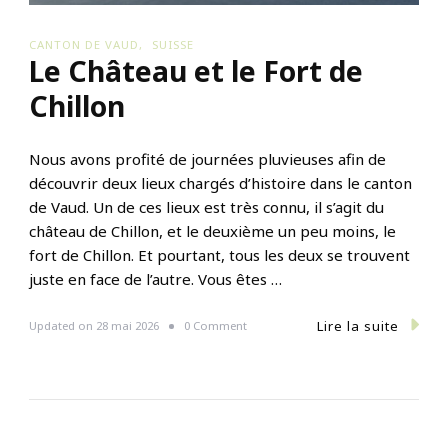
CANTON DE VAUD
SUISSE
Le Château et le Fort de
Chillon
Nous avons profité de journées pluvieuses afin de
découvrir deux lieux chargés d’histoire dans le canton
de Vaud. Un de ces lieux est très connu, il s’agit du
château de Chillon, et le deuxième un peu moins, le
fort de Chillon. Et pourtant, tous les deux se trouvent
juste en face de l’autre. Vous êtes …
Lire la suite
o
Updated on
28 mai 2026
0 Comment
n
L
e
C
h
â