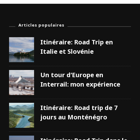
t
e
a
u
e
Articles populaires
t
l
Itinéraire: Road Trip en
e
F
Italie et Slovénie
o
r
t
d
Un tour d’Europe en
e
C
Interrail: mon expérience
h
i
l
l
Itinéraire: Road trip de 7
o
n
jours au Monténégro