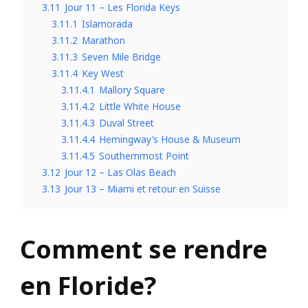
3.11
Jour 11 – Les Florida Keys
3.11.1
Islamorada
3.11.2
Marathon
3.11.3
Seven Mile Bridge
3.11.4
Key West
3.11.4.1
Mallory Square
3.11.4.2
Little White House
3.11.4.3
Duval Street
3.11.4.4
Hemingway’s House & Museum
3.11.4.5
Southernmost Point
3.12
Jour 12 – Las Olas Beach
3.13
Jour 13 – Miami et retour en Suisse
Comment se rendre
en Floride?