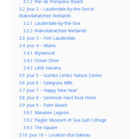
3.1.2
Pier de Pompano Beach
3.2
Jour 2 – Lauderdale-by-the-Sea et
Wakodahatchee Wetlands
3.2.1
Lauderdale-by-the-Sea
3.2.2
Wakodahatchee Wetlands
3.3
Jour 3 – Fort Lauderdale
3.4
Jour 4 – Miami
3.4.1
Wynwood
3.4.2
Ocean Drive
3.4.3
Little Havana
3.5
Jour 5 – Gumbo Limbo Nature Center
3.6
Jour 6 – Sawgrass Mills
3.7
Jour 7 – Happy New Year!
3.8
Jour 8 – Seminole Hard Rock Hotel
3.9
Jour 9 – Palm Beach
3.9.1
Manatee Lagoon
3.9.2
Flagler Museum et Sea Gull Cottage
3.9.3
The Square
3.10
Jour 10 – Location d’un bateau