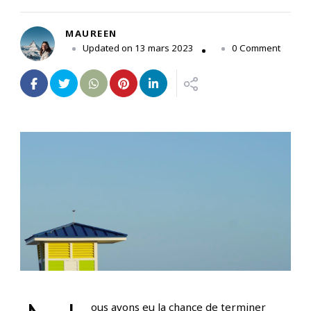
MAUREEN
on
Updated on
13 mars 2023
0 Comment
Que
faire
dans
le
Sud-
Est
de
la
Floride
ous avons eu la chance de terminer